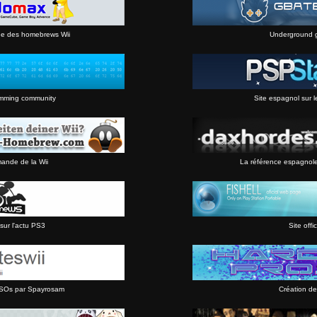
ne des homebrews Wii
Underground 
mming community
Site espagnol sur l
mande de la Wii
La référence espagnol
sur l'actu PS3
Site offic
 ISOs par Spayrosam
Création de