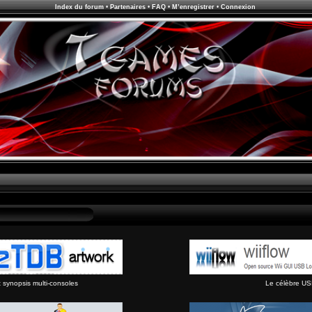
Index du forum
•
Partenaires
•
FAQ
•
M’enregistrer
•
Connexion
synopsis multi-consoles
Le célèbre US