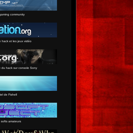
gaming community
e hack et les jeux vidéo
e du hack sur console Sony
iel de Fishell
 softs amateurs