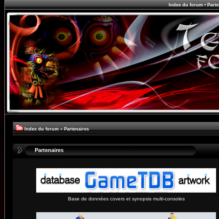
Index du forum
•
Parte
Index du forum
»
Partenaires
Partenaires
Base de données covers et synopsis multi-consoles