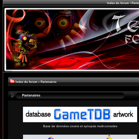
Index du forum
•
Parte
Index du forum
»
Partenaires
Partenaires
Base de données covers et synopsis multi-consoles