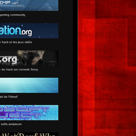
gaming community
e hack et les jeux vidéo
e du hack sur console Sony
iel de Fishell
 softs amateurs