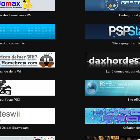
ne des homebrews Wii
Underground 
mming community
Site espagnol sur l
mande de la Wii
La référence espagnol
sur l'actu PS3
Site offic
 ISOs par Spayrosam
Création de