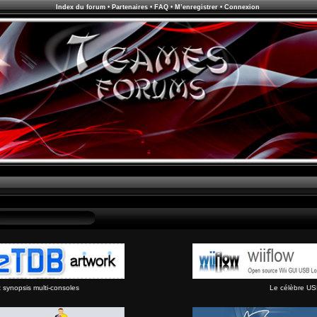
Index du forum
•
Partenaires
•
FAQ
•
M’enregistrer
•
Connexion
synopsis multi-consoles
Le célèbre US