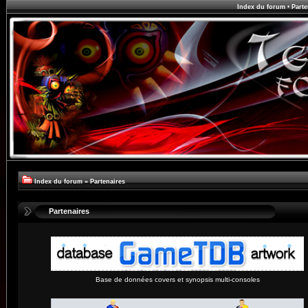
Index du forum
•
Parte
Index du forum
»
Partenaires
Partenaires
Base de données covers et synopsis multi-consoles