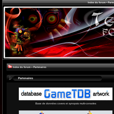
Index du forum
•
Parte
Index du forum
»
Partenaires
Partenaires
Base de données covers et synopsis multi-consoles