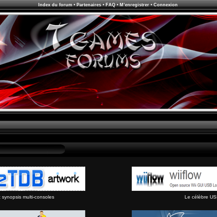
Index du forum
•
Partenaires
•
FAQ
•
M’enregistrer
•
Connexion
synopsis multi-consoles
Le célèbre US