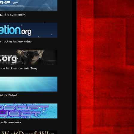
gaming community
e hack et les jeux vidéo
e du hack sur console Sony
iel de Fishell
 softs amateurs