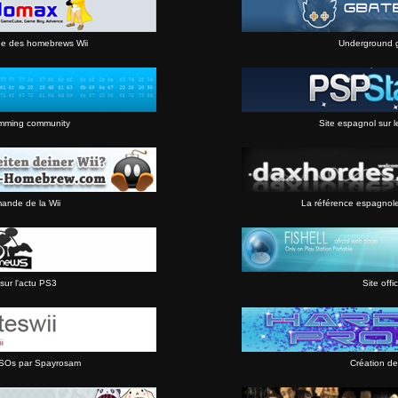
ne des homebrews Wii
Underground 
mming community
Site espagnol sur l
mande de la Wii
La référence espagnol
sur l'actu PS3
Site offic
 ISOs par Spayrosam
Création de