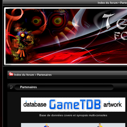
Index du forum
•
Parte
Index du forum
»
Partenaires
Partenaires
Base de données covers et synopsis multi-consoles