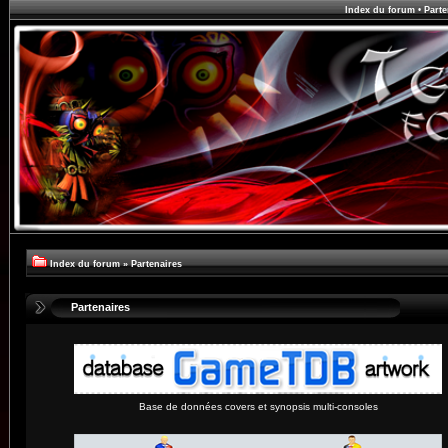
Index du forum
•
Parte
Index du forum
»
Partenaires
Partenaires
Base de données covers et synopsis multi-consoles