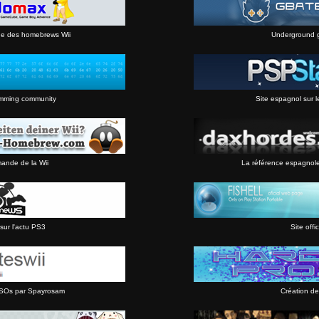
ne des homebrews Wii
Underground 
mming community
Site espagnol sur l
mande de la Wii
La référence espagnol
sur l'actu PS3
Site offic
 ISOs par Spayrosam
Création de