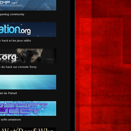
gaming community
e hack et les jeux vidéo
e du hack sur console Sony
iel de Fishell
 softs amateurs