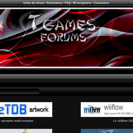
Index du forum
•
Partenaires
•
FAQ
•
M’enregistrer
•
Connexion
synopsis multi-consoles
Le célèbre US