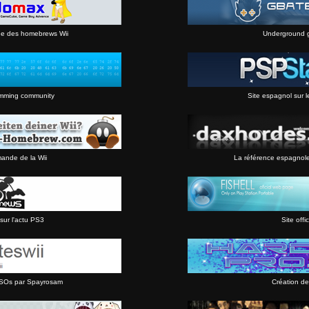
ne des homebrews Wii
Underground 
mming community
Site espagnol sur l
mande de la Wii
La référence espagnol
sur l'actu PS3
Site offic
 ISOs par Spayrosam
Création de