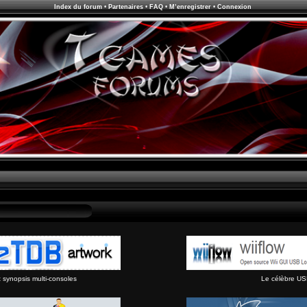
Index du forum
•
Partenaires
•
FAQ
•
M’enregistrer
•
Connexion
synopsis multi-consoles
Le célèbre US