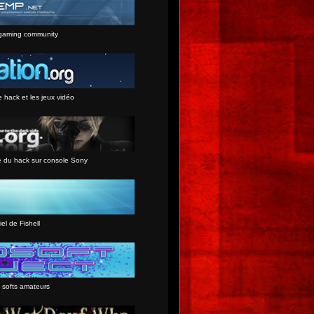
gaming community
e hack et les jeux vidéo
e du hack sur console Sony
iel de Fishell
 softs amateurs