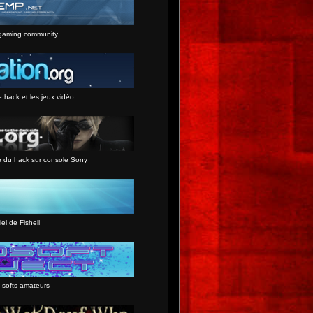
gaming community
e hack et les jeux vidéo
e du hack sur console Sony
iel de Fishell
 softs amateurs