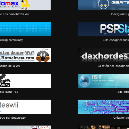
ne des homebrews Wii
Underground 
mming community
Site espagnol sur l
mande de la Wii
La référence espagnol
sur l'actu PS3
Site offic
 ISOs par Spayrosam
Création de