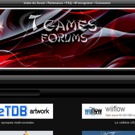
Index du forum
•
Partenaires
•
FAQ
•
M’enregistrer
•
Connexion
synopsis multi-consoles
Le célèbre US