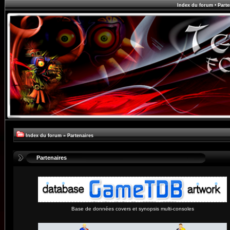
Index du forum
•
Parte
Index du forum
»
Partenaires
Partenaires
Base de données covers et synopsis multi-consoles