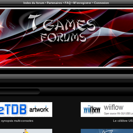
Index du forum
•
Partenaires
•
FAQ
•
M’enregistrer
•
Connexion
synopsis multi-consoles
Le célèbre US