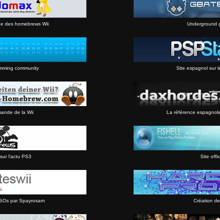
ne des homebrews Wii
Underground 
mming community
Site espagnol sur l
mande de la Wii
La référence espagnol
sur l'actu PS3
Site offic
 ISOs par Spayrosam
Création de