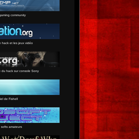
gaming community
e hack et les jeux vidéo
e du hack sur console Sony
iel de Fishell
 softs amateurs