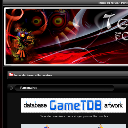
Index du forum
•
Parte
Index du forum
»
Partenaires
Partenaires
Base de données covers et synopsis multi-consoles