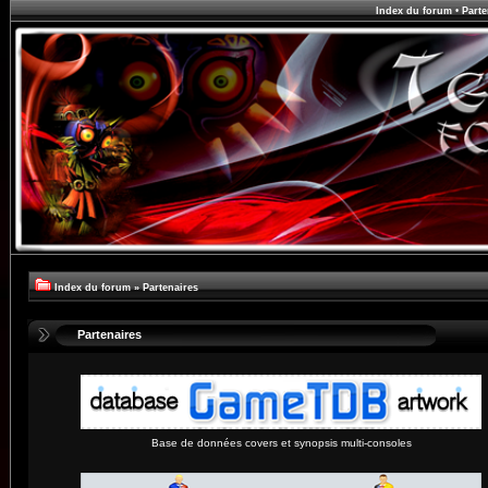
Index du forum
•
Parte
Index du forum
»
Partenaires
Partenaires
Base de données covers et synopsis multi-consoles