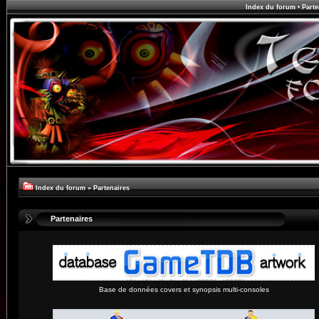
Index du forum
•
Parte
Index du forum
»
Partenaires
Partenaires
Base de données covers et synopsis multi-consoles