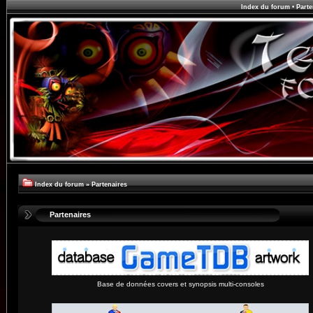
Index du forum
•
Parte
Index du forum
»
Partenaires
Partenaires
Base de données covers et synopsis multi-consoles