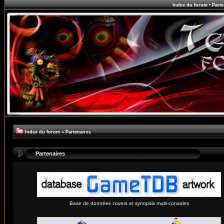
Index du forum
•
Parte
Index du forum
»
Partenaires
Partenaires
Base de données covers et synopsis multi-consoles