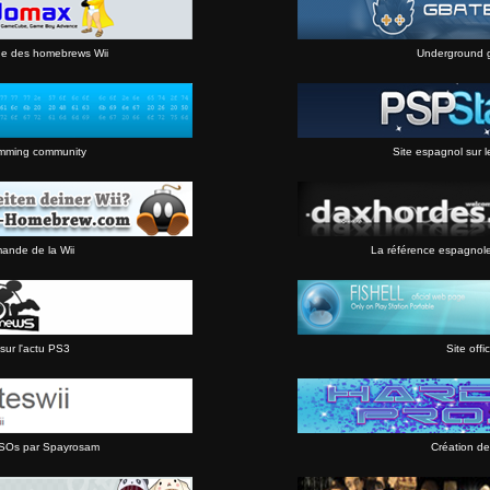
ne des homebrews Wii
Underground 
mming community
Site espagnol sur l
mande de la Wii
La référence espagnol
sur l'actu PS3
Site offic
 ISOs par Spayrosam
Création de