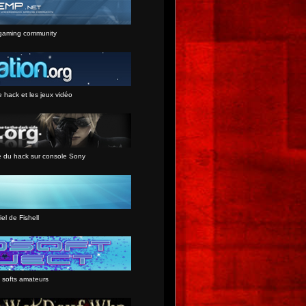
gaming community
e hack et les jeux vidéo
e du hack sur console Sony
iel de Fishell
 softs amateurs