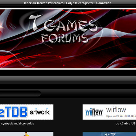
Index du forum
•
Partenaires
•
FAQ
•
M’enregistrer
•
Connexion
synopsis multi-consoles
Le célèbre US