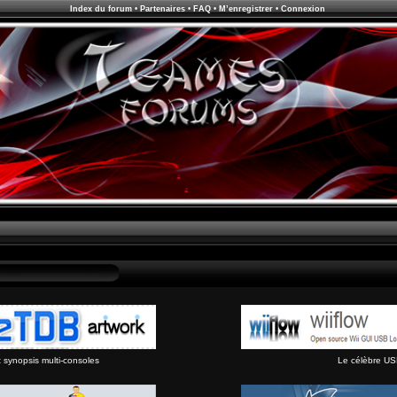
Index du forum
•
Partenaires
•
FAQ
•
M’enregistrer
•
Connexion
synopsis multi-consoles
Le célèbre US