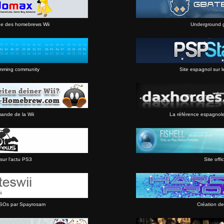
ne des homebrews Wii
Underground 
mming community
Site espagnol sur l
mande de la Wii
La référence espagnol
sur l'actu PS3
Site offic
 ISOs par Spayrosam
Création de