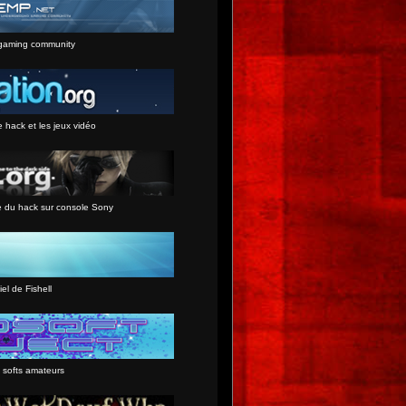
gaming community
e hack et les jeux vidéo
e du hack sur console Sony
iel de Fishell
 softs amateurs