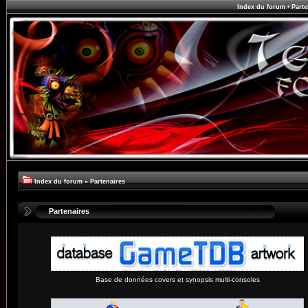
Index du forum
•
Parte
Index du forum
»
Partenaires
Partenaires
Base de données covers et synopsis multi-consoles