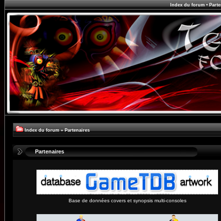
Index du forum
•
Parte
Index du forum
»
Partenaires
Partenaires
Base de données covers et synopsis multi-consoles