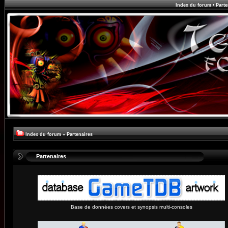
Index du forum
•
Parte
Index du forum
»
Partenaires
Partenaires
Base de données covers et synopsis multi-consoles