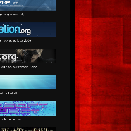
gaming community
e hack et les jeux vidéo
e du hack sur console Sony
iel de Fishell
 softs amateurs