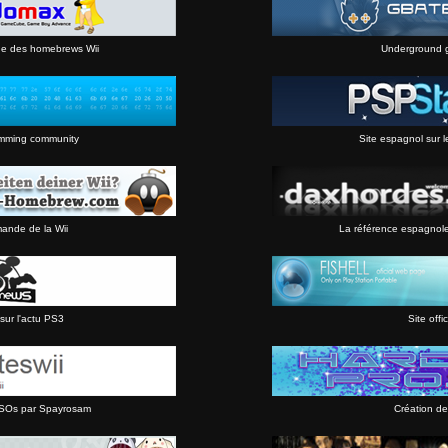
ne des homebrews Wii
Underground 
mming community
Site espagnol sur l
mande de la Wii
La référence espagnol
sur l'actu PS3
Site offic
 ISOs par Spayrosam
Création de