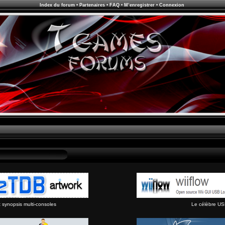
Index du forum
•
Partenaires
•
FAQ
•
M’enregistrer
•
Connexion
synopsis multi-consoles
Le célèbre US