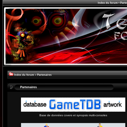
Index du forum
•
Parte
Index du forum
»
Partenaires
Partenaires
Base de données covers et synopsis multi-consoles