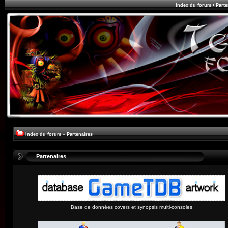
Index du forum
•
Parte
Index du forum
»
Partenaires
Partenaires
Base de données covers et synopsis multi-consoles