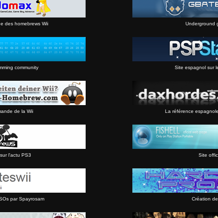
ne des homebrews Wii
Underground 
mming community
Site espagnol sur l
mande de la Wii
La référence espagnol
sur l'actu PS3
Site offic
 ISOs par Spayrosam
Création de