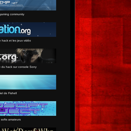
gaming community
e hack et les jeux vidéo
e du hack sur console Sony
iel de Fishell
 softs amateurs