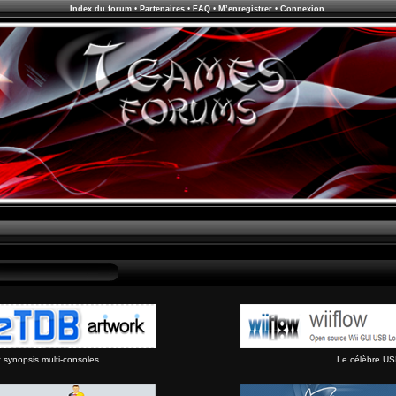
Index du forum
•
Partenaires
•
FAQ
•
M’enregistrer
•
Connexion
synopsis multi-consoles
Le célèbre US