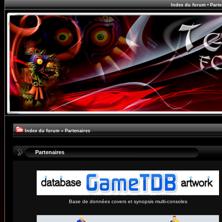
Index du forum
•
Parte
Index du forum
»
Partenaires
Partenaires
Base de données covers et synopsis multi-consoles