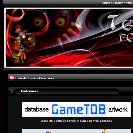
Index du forum
•
Parte
Index du forum
»
Partenaires
Partenaires
Base de données covers et synopsis multi-consoles