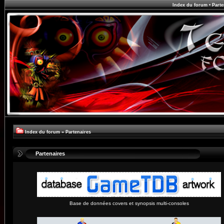
Index du forum
•
Parte
Index du forum
»
Partenaires
Partenaires
Base de données covers et synopsis multi-consoles