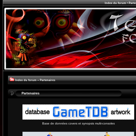
Index du forum
•
Parte
Index du forum
»
Partenaires
Partenaires
Base de données covers et synopsis multi-consoles