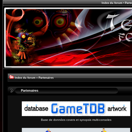
Index du forum
•
Parte
Index du forum
»
Partenaires
Partenaires
Base de données covers et synopsis multi-consoles