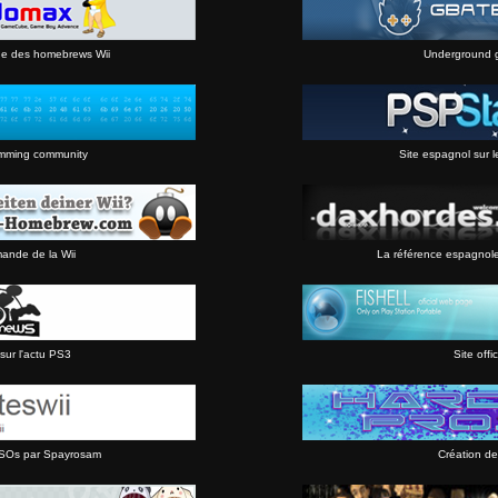
ne des homebrews Wii
Underground 
mming community
Site espagnol sur l
mande de la Wii
La référence espagnol
sur l'actu PS3
Site offic
 ISOs par Spayrosam
Création de