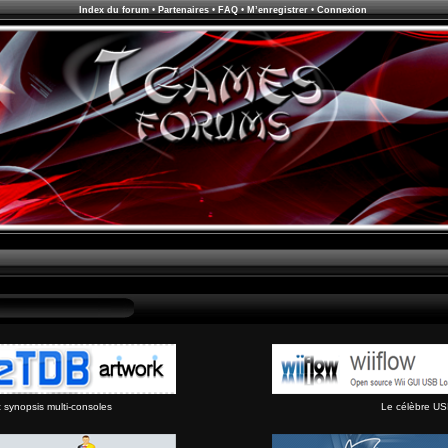
Index du forum
•
Partenaires
•
FAQ
•
M’enregistrer
•
Connexion
synopsis multi-consoles
Le célèbre US