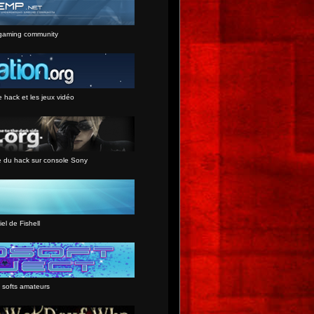
gaming community
e hack et les jeux vidéo
e du hack sur console Sony
iel de Fishell
 softs amateurs