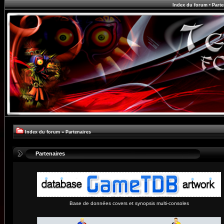
Index du forum
•
Parte
Index du forum
»
Partenaires
Partenaires
Base de données covers et synopsis multi-consoles