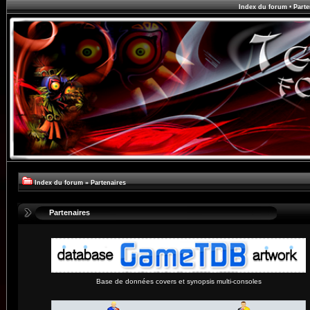
Index du forum
•
Parte
Index du forum
»
Partenaires
Partenaires
Base de données covers et synopsis multi-consoles