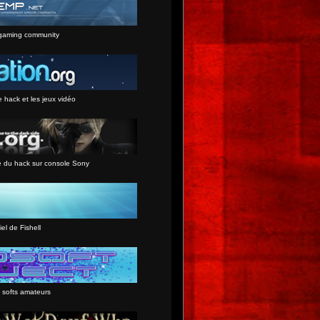
gaming community
e hack et les jeux vidéo
e du hack sur console Sony
iel de Fishell
 softs amateurs