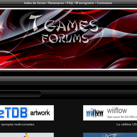
Index du forum
•
Partenaires
•
FAQ
•
M’enregistrer
•
Connexion
synopsis multi-consoles
Le célèbre US