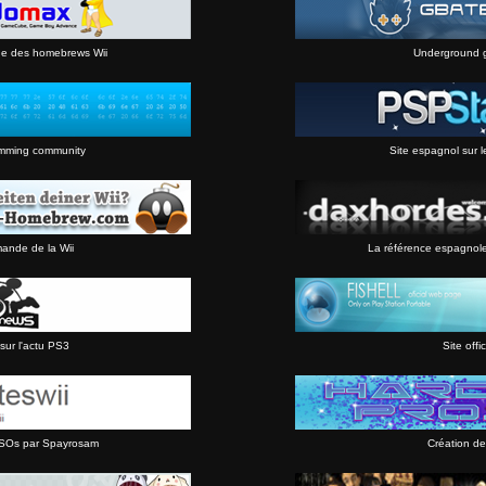
ne des homebrews Wii
Underground 
mming community
Site espagnol sur l
mande de la Wii
La référence espagnol
sur l'actu PS3
Site offic
 ISOs par Spayrosam
Création de