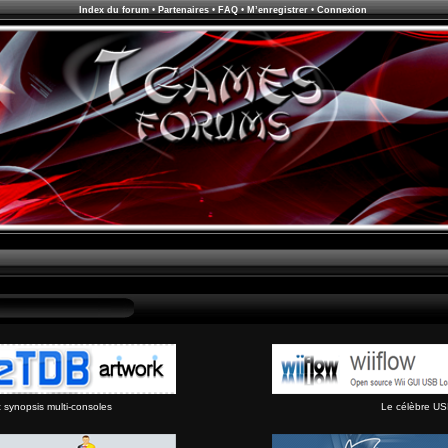
Index du forum
•
Partenaires
•
FAQ
•
M’enregistrer
•
Connexion
synopsis multi-consoles
Le célèbre US