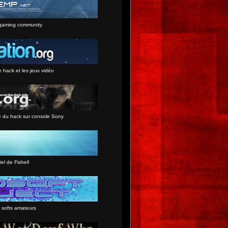
gaming community
e hack et les jeux vidéo
e du hack sur console Sony
iel de Fishell
 softs amateurs