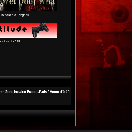
de la bande à Tongpall
avoir sur la PS3
um
• Zone horaire: Europe/Paris [ Heure d’été ]