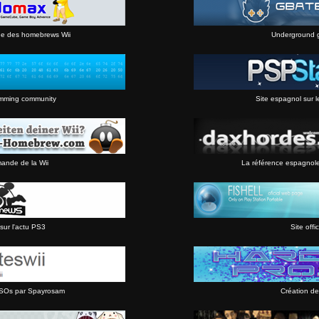
ne des homebrews Wii
Underground 
mming community
Site espagnol sur l
mande de la Wii
La référence espagnol
sur l'actu PS3
Site offic
 ISOs par Spayrosam
Création de