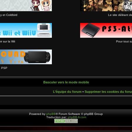
y et Coldbird
Le site délirant 
r sur la Wii
Pour tout s
a PSP
Basculer vers le mode mobile
L’équipe du forum
•
Supprimer les cookies du for
Powered by
phpBB
® Forum Software © phpBB Group
Traduction par:
phpBB-fr.com