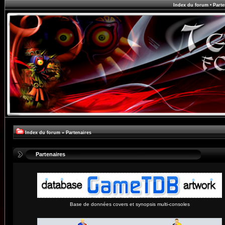
Index du forum
•
Parte
Index du forum
»
Partenaires
Partenaires
Base de données covers et synopsis multi-consoles