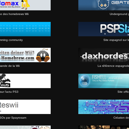
ne des homebrews Wii
Underground 
mming community
Site espagnol sur l
mande de la Wii
La référence espagnol
sur l'actu PS3
Site offic
 ISOs par Spayrosam
Création de