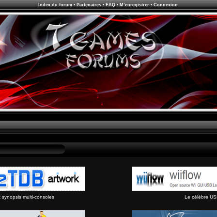
Index du forum
•
Partenaires
•
FAQ
•
M’enregistrer
•
Connexion
synopsis multi-consoles
Le célèbre US