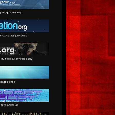
gaming community
e hack et les jeux vidéo
e du hack sur console Sony
iel de Fishell
 softs amateurs