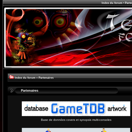
Index du forum
•
Parte
Index du forum
»
Partenaires
Partenaires
Base de données covers et synopsis multi-consoles