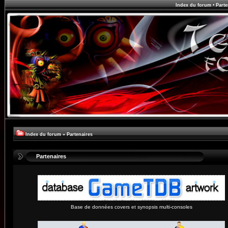
Index du forum
•
Parte
Index du forum
»
Partenaires
Partenaires
Base de données covers et synopsis multi-consoles