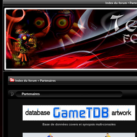
Index du forum
•
Parte
Index du forum
»
Partenaires
Partenaires
Base de données covers et synopsis multi-consoles