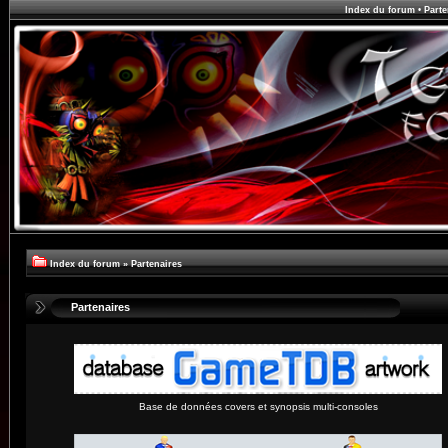
Index du forum
•
Parte
Index du forum
»
Partenaires
Partenaires
Base de données covers et synopsis multi-consoles