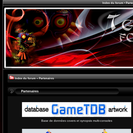
Index du forum
•
Parte
Index du forum
»
Partenaires
Partenaires
Base de données covers et synopsis multi-consoles