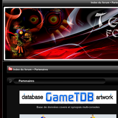
Index du forum
•
Parte
Index du forum
»
Partenaires
Partenaires
Base de données covers et synopsis multi-consoles