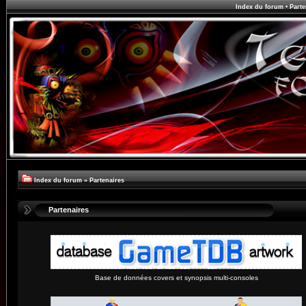
Index du forum
•
Parte
Index du forum
»
Partenaires
Partenaires
Base de données covers et synopsis multi-consoles