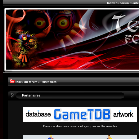
Index du forum
•
Parte
Index du forum
»
Partenaires
Partenaires
Base de données covers et synopsis multi-consoles