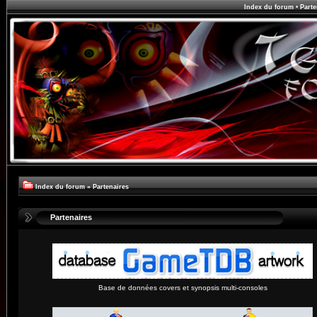
Index du forum
•
Parte
Index du forum
»
Partenaires
Partenaires
Base de données covers et synopsis multi-consoles