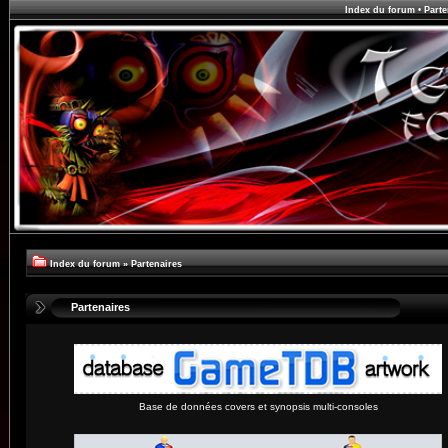
Index du forum
•
Parte
Index du forum
»
Partenaires
Partenaires
Base de données covers et synopsis multi-consoles